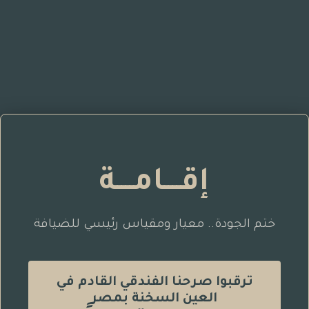
إقــــامــــة
ختم الجودة.. معيار ومقياس رئيسي للضيافة
ترقبوا صرحنا الفندقي القادم في
العين السخنة بمصر