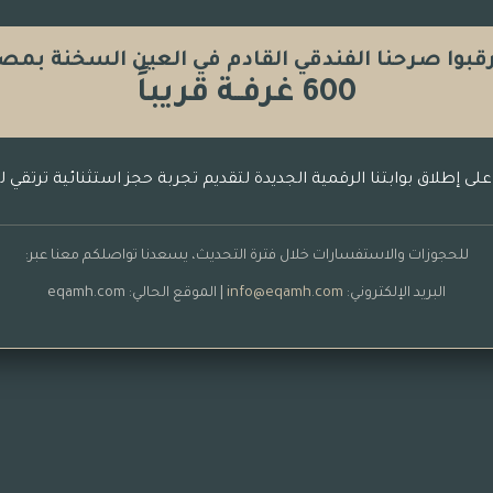
قبوا صرحنا الفندقي القادم في العين السخنة بمص
600 غرفــة قريباً
 على إطلاق بوابتنا الرقمية الجديدة لتقديم تجربة حجز استثنائية ترتقي 
للحجوزات والاستفسارات خلال فترة التحديث، يسعدنا تواصلكم معنا عبر:
البريد الإلكتروني:
info@eqamh.com
| الموقع الحالي: eqamh.com