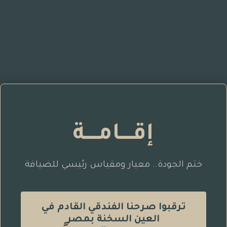
إقــــامــــة
ختم الجودة.. معيار ومقياس رئيسي للضيافة
ترقبوا صرحنا الفندقي القادم في
العين السخنة بمصر