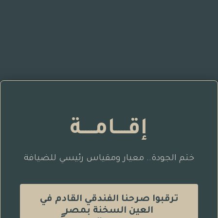
إقــــامــــة
ختم الجودة.. معيار ومقياس رئيسي للضيافة
ترقبوا صرحنا الفندقي القادم في
العين السخنة بمصر