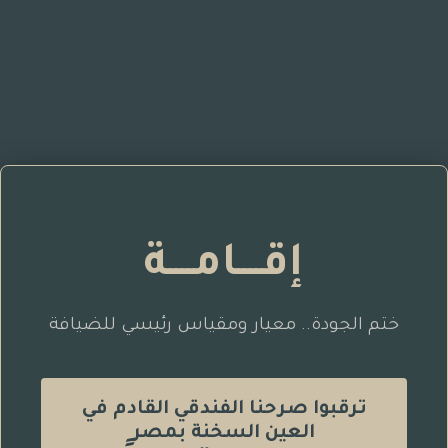
إقــــامــــة
ختم الجودة.. معيار ومقياس رئيسي للضيافة
ترقبوا صرحنا الفندقي القادم في
العين السخنة بمصر